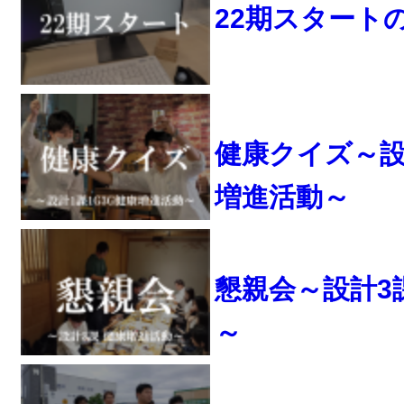
22期スタート
健康クイズ～設計
増進活動～
懇親会～設計3
～