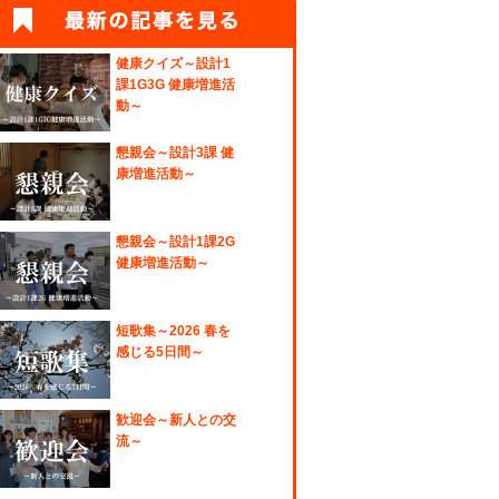
健康クイズ～設計1
課1G3G 健康増進活
動～
懇親会～設計3課 健
康増進活動～
懇親会～設計1課2G
健康増進活動～
短歌集～2026 春を
感じる5日間～
歓迎会～新人との交
流～