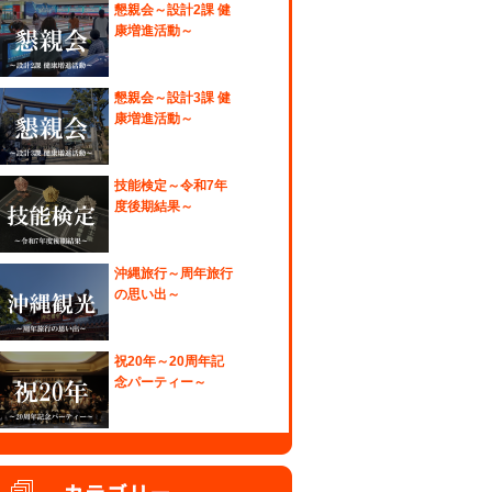
懇親会～設計2課 健
康増進活動～
懇親会～設計3課 健
康増進活動～
技能検定～令和7年
度後期結果～
沖縄旅行～周年旅行
の思い出～
祝20年～20周年記
念パーティー～