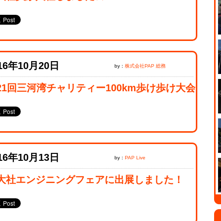
16年10月20日
by：
株式会社PAP 総務
21回三河湾チャリティー100km歩け歩け大会
16年10月13日
by：
PAP Live
大社エンジニングフェアに出展しました！