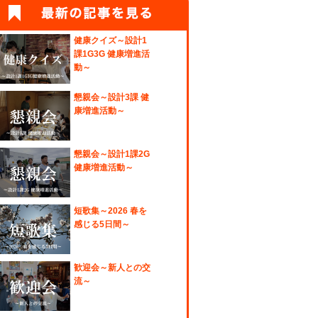
健康クイズ～設計1
課1G3G 健康増進活
動～
懇親会～設計3課 健
康増進活動～
懇親会～設計1課2G
健康増進活動～
短歌集～2026 春を
感じる5日間～
歓迎会～新人との交
流～