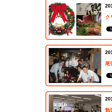
20
ク
20
尾
20
勉