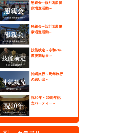
懇親会～設計2課 健
康増進活動～
懇親会～設計3課 健
康増進活動～
技能検定～令和7年
度後期結果～
沖縄旅行～周年旅行
の思い出～
祝20年～20周年記
念パーティー～