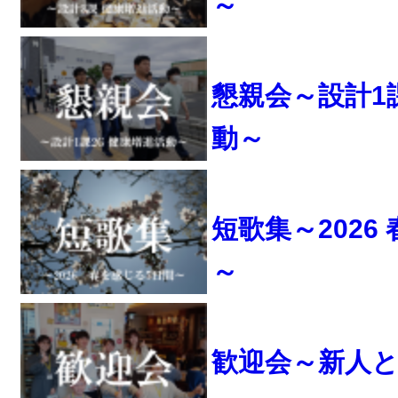
～
懇親会～設計1
動～
短歌集～2026
～
歓迎会～新人