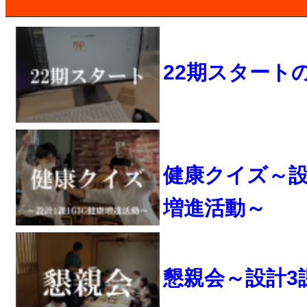
22期スタート
健康クイズ～設計
増進活動～
懇親会～設計3