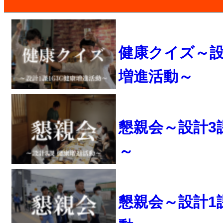
健康クイズ～設計
増進活動～
懇親会～設計3
～
懇親会～設計1