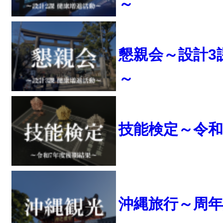
～
懇親会～設計3
～
技能検定～令和
沖縄旅行～周