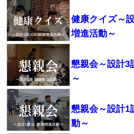
健康クイズ～設計
増進活動～
懇親会～設計3
～
懇親会～設計1
動～