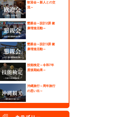
歓迎会～新人との交
流～
懇親会～設計2課 健
康増進活動～
懇親会～設計3課 健
康増進活動～
技能検定～令和7年
度後期結果～
沖縄旅行～周年旅行
の思い出～