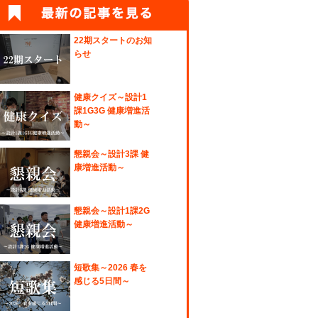
22期スタートのお知
らせ
健康クイズ～設計1
課1G3G 健康増進活
動～
懇親会～設計3課 健
康増進活動～
懇親会～設計1課2G
健康増進活動～
短歌集～2026 春を
感じる5日間～