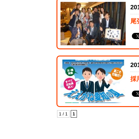
20
尾
20
採
1 / 1
1