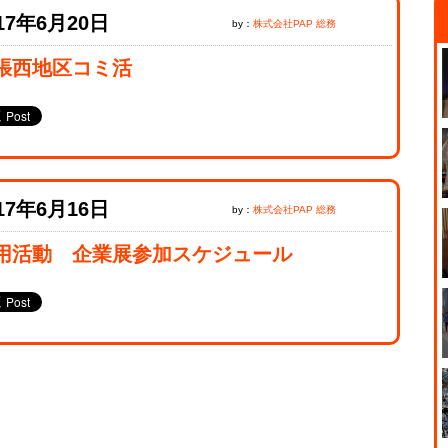
17年6月20日
by：
株式会社PAP 総務
張西地区コミ活
17年6月16日
by：
株式会社PAP 総務
用活動 企業展参加スケジュール