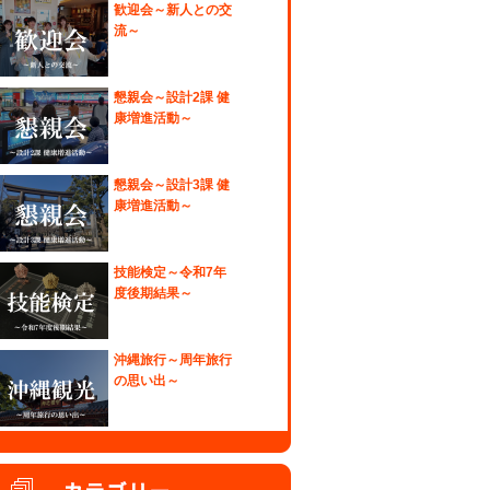
歓迎会～新人との交
流～
懇親会～設計2課 健
康増進活動～
懇親会～設計3課 健
康増進活動～
技能検定～令和7年
度後期結果～
沖縄旅行～周年旅行
の思い出～