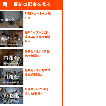
22期スタートのお知
らせ
健康クイズ～設計1
課1G3G 健康増進活
動～
懇親会～設計3課 健
康増進活動～
懇親会～設計1課2G
健康増進活動～
短歌集～2026 春を
感じる5日間～