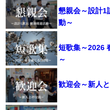
懇親会～設計1
動～
短歌集～2026
～
歓迎会～新人