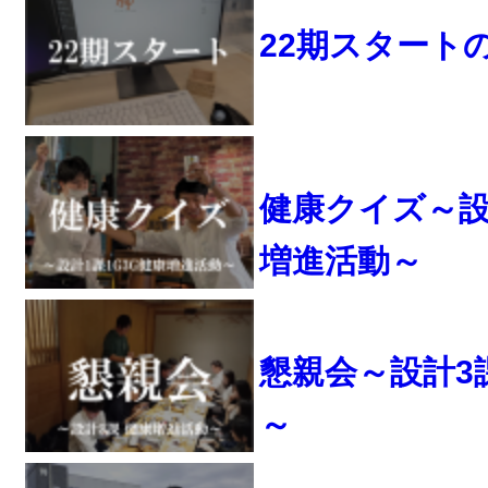
22期スタート
健康クイズ～設計
増進活動～
懇親会～設計3
～