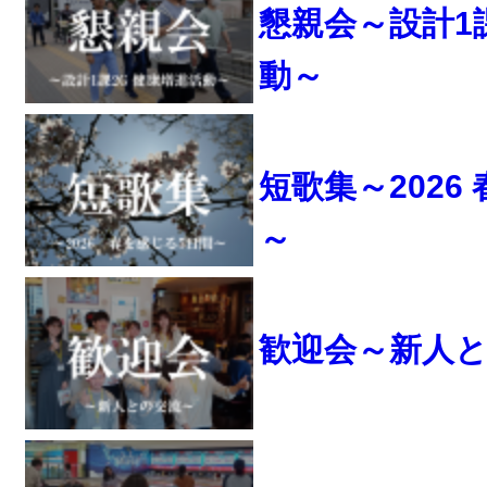
懇親会～設計1
動～
短歌集～2026
～
歓迎会～新人