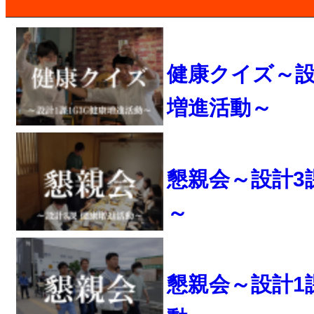
健康クイズ～設計
増進活動～
懇親会～設計3
～
懇親会～設計1