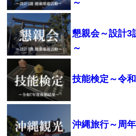
～
懇親会～設計3
～
技能検定～令和
沖縄旅行～周