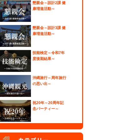
懇親会～設計2課 健
康増進活動～
懇親会～設計3課 健
康増進活動～
技能検定～令和7年
度後期結果～
沖縄旅行～周年旅行
の思い出～
祝20年～20周年記
念パーティー～