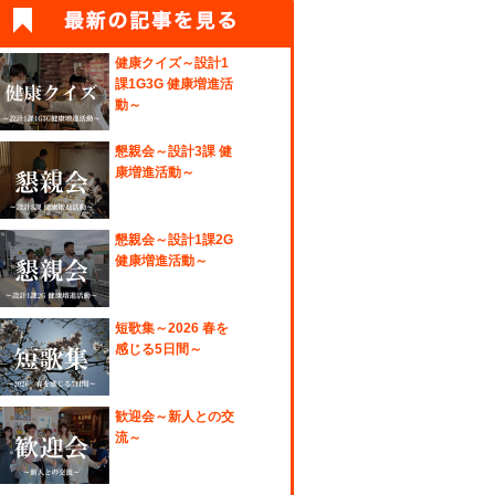
健康クイズ～設計1
課1G3G 健康増進活
動～
懇親会～設計3課 健
康増進活動～
懇親会～設計1課2G
健康増進活動～
短歌集～2026 春を
感じる5日間～
歓迎会～新人との交
流～