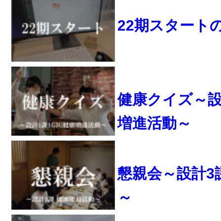
22期スタート
健康クイズ～設計
増進活動～
懇親会～設計3
～