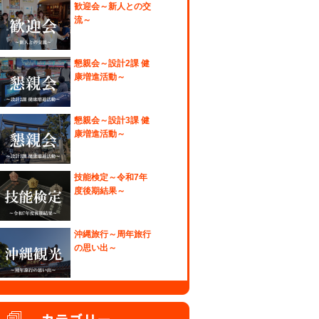
歓迎会～新人との交
流～
懇親会～設計2課 健
康増進活動～
懇親会～設計3課 健
康増進活動～
技能検定～令和7年
度後期結果～
沖縄旅行～周年旅行
の思い出～