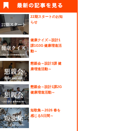
22期スタートのお知
らせ
健康クイズ～設計1
課1G3G 健康増進活
動～
懇親会～設計3課 健
康増進活動～
懇親会～設計1課2G
健康増進活動～
短歌集～2026 春を
感じる5日間～