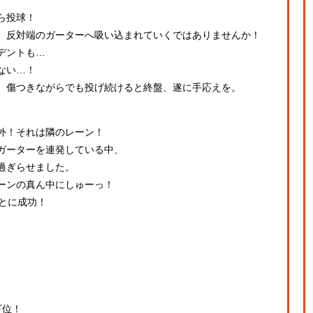
ら投球！
、反対端のガーターへ吸い込まれていくではありませんか！
デントも…
ない…！
、傷つきながらでも投げ続けると終盤、遂に手応えを。
外！それは隣のレーン！
ガーターを連発している中、
過ぎらせました。
ーンの真ん中にしゅーっ！
とに成功！
下位！