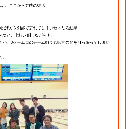
んよ。ここから奇跡の復活…
の投げ方を刹那で忘れてしまい散々たる結果…
ぶなど、七転八倒しながらも、
たが、3ゲーム目のチーム戦でも味方の足を引っ張ってしまい
ね。