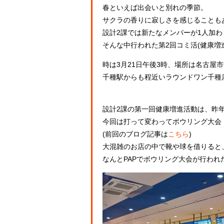
春といえば出会いと別れの季節。
サクラの香りに寂しさを感じることも
設計2課では新たなメンバーが1人加
そんな中行われた第2回コミ活(健康増
時は3月21日午後3時、場所は名古屋
千種駅からも程近いラウンドワン千種
設計2課の第一回健康増進活動は、昨
今回は打って変わってボウリング大会
(前回のブログ記事は
こちら
)
大混雑のお店の中で靴や球を借りると
なんとPAPでボウリング大会が行われた