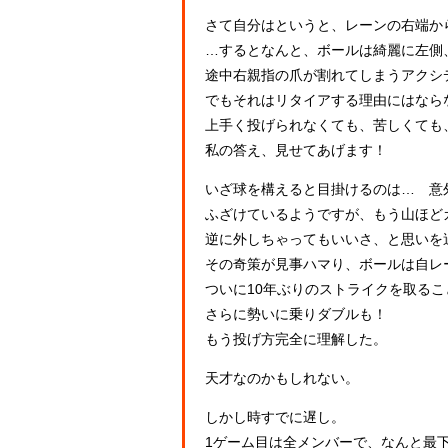
さて自分はというと、レーンの右端か
…するとなんと、ボールは綺麗に左側
途中右親指の爪が割れてしまうアクシ
でもそれはリタイアする理由にはなら
上手く投げられなくても、苦しくても
私の答え、見せてあげます！
いざ球を構えると目掛けるのは… 意
ふざけているようですが、もう山ほど
逆に外しちゃってもいいさ、と思いを
その奇策が見事ハマり、ボールは自レ
ついに10年ぶりのストライクを取るこ
さらに勢いに乗りダブルも！
もう投げ方完全に理解した。
天才なのかもしれない。
しかし時すでに遅し。
1ゲーム目は全メンバーで、なんと最