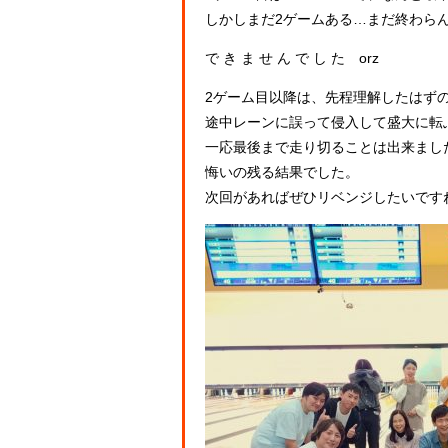
しかしまだ2ゲームある…まだ終わら
で き ま せ ん で し た orz
2ゲーム目以降は、先程理解したはず
途中レーンに誤って侵入して盛大に転
一応最後まで走り切ることは出来まし
悔いの残る結果でした。
次回があればぜひリベンジしたいです